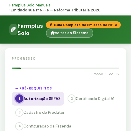
Como emitir sua primeira N
Farmplus Solo
›
Manuais
›
Emitindo sua 1ª NF-e — Reforma Tributária 2026
Farmplus
📄 Guia Completo de Emissão de NF-e
🌾
Solo
Voltar ao Sistema
PROGRESSO
Passo 1 de 12
— PRÉ-REQUISITOS
Autorização SEFAZ
Certificado Digital A1
1
2
Cadastro do Produtor
3
Configuração da Fazenda
4