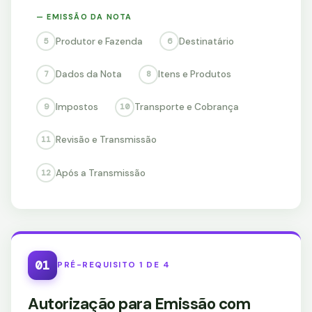
— EMISSÃO DA NOTA
Produtor e Fazenda
Destinatário
5
6
Dados da Nota
Itens e Produtos
7
8
Impostos
Transporte e Cobrança
9
10
Revisão e Transmissão
11
Após a Transmissão
12
01
PRÉ-REQUISITO 1 DE 4
Autorização para Emissão com