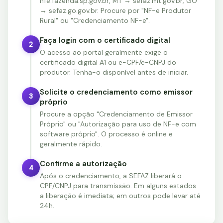
nfe.fazenda.sp.gov.br, MT → sefaz.mt.gov.br, GO
→ sefaz.go.gov.br. Procure por "NF-e Produtor
Rural" ou "Credenciamento NF-e".
Faça login com o certificado digital
2
O acesso ao portal geralmente exige o
certificado digital A1 ou e-CPF/e-CNPJ do
produtor. Tenha-o disponível antes de iniciar.
Solicite o credenciamento como emissor
3
próprio
Procure a opção "Credenciamento de Emissor
Próprio" ou "Autorização para uso de NF-e com
software próprio". O processo é online e
geralmente rápido.
Confirme a autorização
4
Após o credenciamento, a SEFAZ liberará o
CPF/CNPJ para transmissão. Em alguns estados
a liberação é imediata; em outros pode levar até
24h.