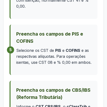
com isenção, normalmente CST 41 e %
0,00.
Preencha os campos de PIS e
COFINS
Selecione os CST de
PIS
e
COFINS
e as
respectivas alíquotas. Para operações
isentas, use CST 08 e % 0,00 em ambos.
Preencha os campos de CBS/IBS
(Reforma Tributária)
Informe o
CST CBS/IBS
, o
cClassTrib
e