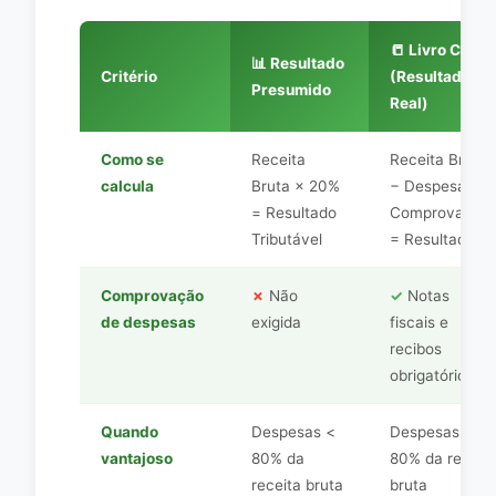
📒 Livro Caixa
📊 Resultado
Critério
(Resultado
Presumido
Real)
Como se
Receita
Receita Bruta
calcula
Bruta × 20%
− Despesas
= Resultado
Comprovadas
Tributável
= Resultado
Comprovação
✗
Não
✓
Notas
de despesas
exigida
fiscais e
recibos
obrigatórios
Quando
Despesas <
Despesas >
vantajoso
80% da
80% da receit
receita bruta
bruta