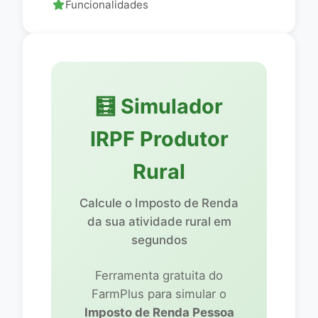
Funcionalidades
Tabela IRPF vigente
Deduções Legais
🧮 Simulador
Como Usar
IRPF Produtor
Obrigatoriedade LCDPR
Rural
Calcule o Imposto de Renda
Perguntas Frequentes
da sua atividade rural em
segundos
OUTROS MANUAIS
Farmplus Solo — Visão Geral
Ferramenta gratuita do
FarmPlus para simular o
Imposto de Renda Pessoa
Compras e Vendas