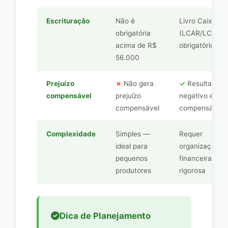
Escrituração
Não é
Livro Caixa
obrigatória
(LCAR/LCDPR
acima de R$
obrigatório
56.000
Prejuízo
✗
Não gera
✓
Resultado
compensável
prejuízo
negativo é
compensável
compensável
Complexidade
Simples —
Requer
ideal para
organização
pequenos
financeira
produtores
rigorosa
Dica de Planejamento