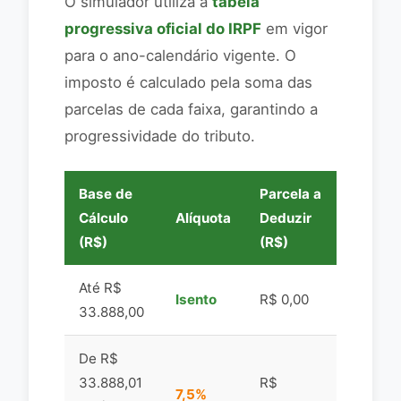
O simulador utiliza a
tabela
progressiva oficial do IRPF
em vigor
para o ano-calendário vigente. O
imposto é calculado pela soma das
parcelas de cada faixa, garantindo a
progressividade do tributo.
Base de
Parcela a
Cálculo
Alíquota
Deduzir
(R$)
(R$)
Até R$
Isento
R$ 0,00
33.888,00
De R$
33.888,01
R$
7,5%